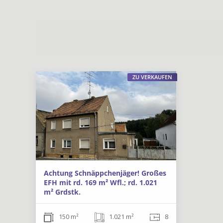
ZU VERKAUFEN
Achtung Schnäppchenjäger! Großes
EFH mit rd. 169 m² Wfl.; rd. 1.021
m² Grdstk.
150 m²
1.021 m²
8