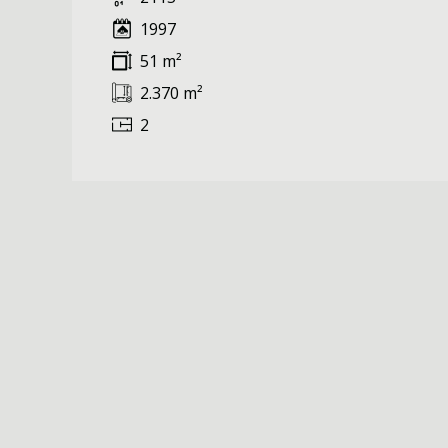
1997
51 m²
2.370 m²
2
❮