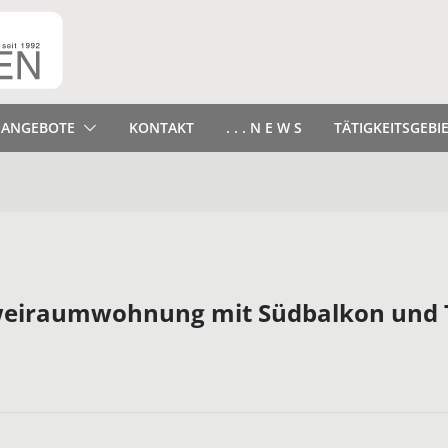
ANGEBOTE
KONTAKT
. . . N E W S
TÄTIGKEITSGEBI
 Zweiraumwohnung mit Südbalkon und T