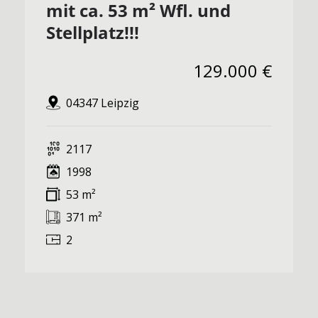
mit ca. 53 m² Wfl. und
Stellplatz!!!
129.000 €
04347 Leipzig
2117
1998
53 m²
371 m²
2