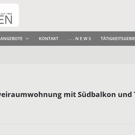
ANGEBOTE
KONTAKT
. . . N E W S
TÄTIGKEITSGEBI
 Zweiraumwohnung mit Südbalkon und T