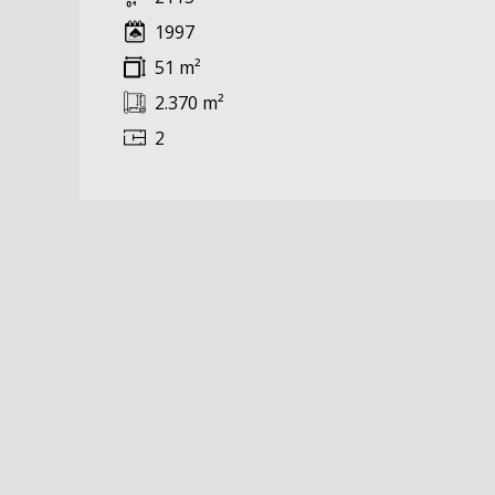
1997
51 m²
2.370 m²
2
❮