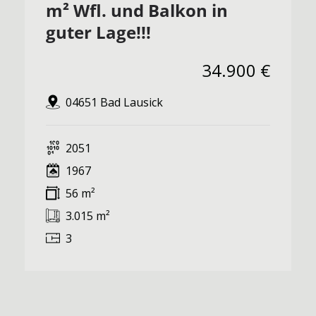
m² Wfl. und Balkon in
guter Lage!!!
34.900 €
04651 Bad Lausick
2051
1967
56 m²
3.015 m²
3