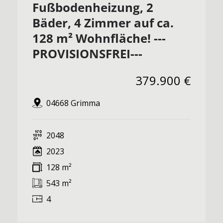
Fußbodenheizung, 2
Bäder, 4 Zimmer auf ca.
128 m² Wohnfläche! ---
PROVISIONSFREI---
379.900 €
04668 Grimma
2048
2023
128 m²
543 m²
4